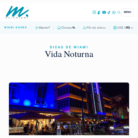
MENU
Miami
--°
Chuva
--%
Pôr do sol
--:--
US$ 1
R$ --
MIAMI AGORA
DICAS DE MIAMI
Vida Noturna